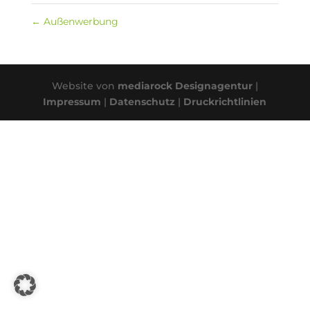
←
Außenwerbung
Website von
mediarock Designagentur
|
Impressum
|
Datenschutz
|
Druckrichtlinien